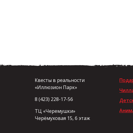
Квесты в реальности
Пода
«Иллюзион Парк»
Чилл
8 (423) 228-17-56
Детс
Анима
ТЦ «Черемушки»
Черёмуховая 15, 6 этаж