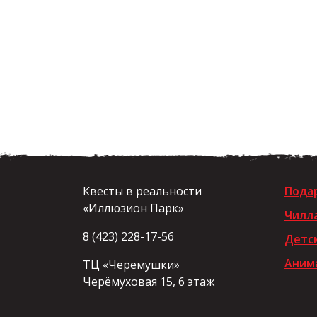
Квесты в реальности
Пода
«Иллюзион Парк»
Чилл
8 (423) 228-17-56
Детс
Анима
ТЦ «Черемушки»
Черёмуховая 15, 6 этаж