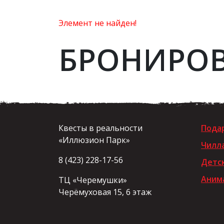
Элемент не найден!
БРОНИРО
Квесты в реальности
Пода
«Иллюзион Парк»
Чилл
8 (423) 228-17-56
Детс
Анима
ТЦ «Черемушки»
Черёмуховая 15, 6 этаж