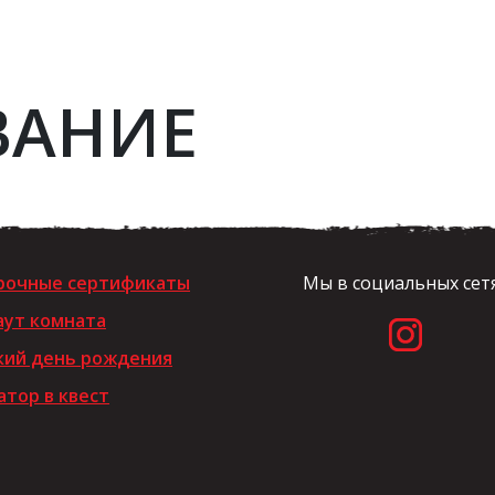
ВАНИЕ
рочные сертификаты
Мы в социальных сет
аут комната
кий день рождения
тор в квест